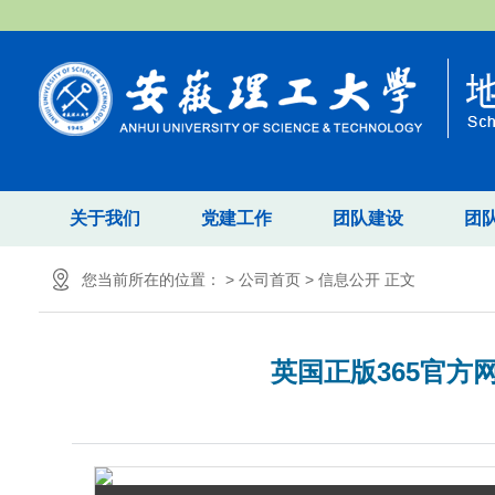
关于我们
党建工作
团队建设
团
您当前所在的位置： >
公司首页
>
信息公开
正文
英国正版365官方网