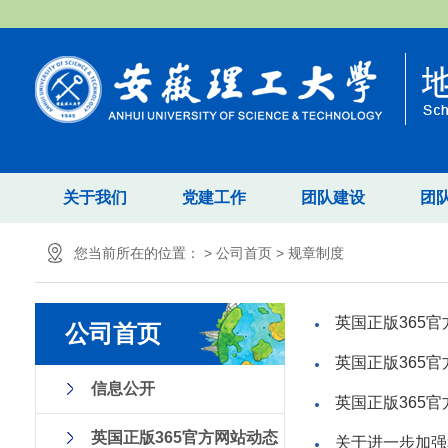
关于我们
党建工作
团队建设
团
您当前所在的位置： >
公司首页
>
规章制度
英国正版365
公司首页
英国正版365
信息公开
英国正版365官
英国正版365官方网站动态
关于进一步加强